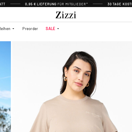
ATT
0,95 € LIEFERUNG
FÜR MITGLIEDER*
30 TAGE KOS
Reihen
Preorder
SALE