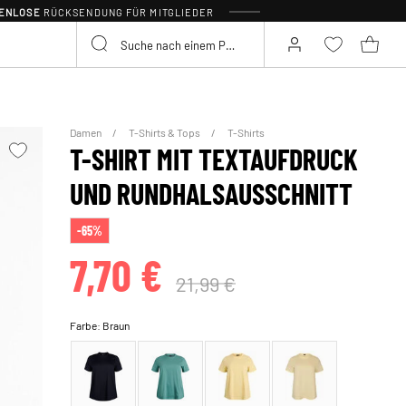
TENLOSE
RÜCKSENDUNG FÜR MITGLIEDER
Damen
T-Shirts & Tops
T-Shirts
T-SHIRT MIT TEXTAUFDRUCK
UND RUNDHALSAUSSCHNITT
-65%
7,70 €
21,99 €
Farbe:
Braun