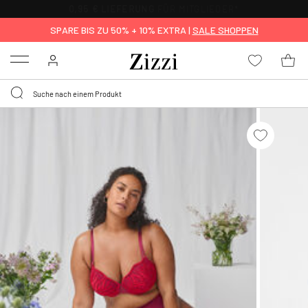
0,95 € LIEFERUNG
FÜR MITGLIEDER*
SPARE BIS ZU 50% + 10% EXTRA |
SALE SHOPPEN
Menu