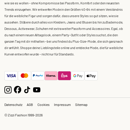
wie sie es wollen – ohne Kompromisse bei Passform, Komfort oder den neuesten
Trends einzugehen. Wir entwerfen Mode in den Größen 40-64 mit einem Verständnis
für die weibliche Figur und sorgen dafür, dass unsere Styles so gut sitzen, wie sie
aussehen. Stöbere durch alles von Kleidern, Jeans und Blusen bis hin zu Bademode,
Dessous, Activewear, Schuhen mit extra weiter Passform und Accessoires. Egal, ob
du nach einem neuen Alltagslook, einem Party-Outfit oder Styles suchst, die den
ganzen Tag mit dir mithalten – bei uns findest du Plus-Size-Mode, die sich ganz nach
dir anfühlt. Shoppe deine Lieblingsteile online und entdecke Mode, die für weibliche
Kurven entworfen wurde – nicht nur für Standards.
Datenschutz
AGB
Cookies
Impressum
Sitemap
© Zizzi Fashion 1999-2026