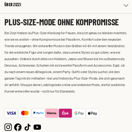
ÜBER ZIZZI
PLUS-SIZE-MODE OHNE KOMPROMISSE
Bei Zizzi findest du Plus-Size-Kleidung für Frauen, die sich genau so kleiden möchten,
wie sie es wollen – ohne Kompromisse bei Passform, Komfort oder den neuesten
Trends einzugehen. Wir entwerfen Mode in den Größen 40-64 mit einem Verständnis
für die weibliche Figur und sorgen dafür, dass unsere Styles so gut sitzen, wie sie
aussehen. Stöbere durch alles von Kleidern, Jeans und Blusen bis hin zu Bademode,
Dessous, Activewear, Schuhen mit extra weiter Passform und Accessoires. Egal, ob
du nach einem neuen Alltagslook, einem Party-Outfit oder Styles suchst, die den
ganzen Tag mit dir mithalten – bei uns findest du Plus-Size-Mode, die sich ganz nach
dir anfühlt. Shoppe deine Lieblingsteile online und entdecke Mode, die für weibliche
Kurven entworfen wurde – nicht nur für Standards.