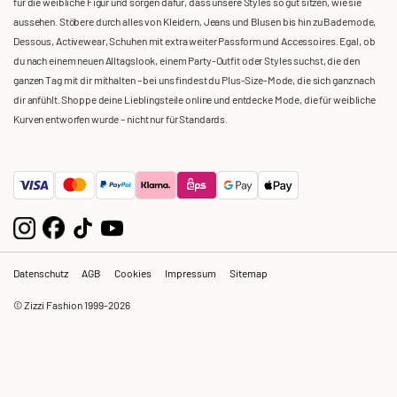
für die weibliche Figur und sorgen dafür, dass unsere Styles so gut sitzen, wie sie
aussehen. Stöbere durch alles von Kleidern, Jeans und Blusen bis hin zu Bademode,
Dessous, Activewear, Schuhen mit extra weiter Passform und Accessoires. Egal, ob
du nach einem neuen Alltagslook, einem Party-Outfit oder Styles suchst, die den
ganzen Tag mit dir mithalten – bei uns findest du Plus-Size-Mode, die sich ganz nach
dir anfühlt. Shoppe deine Lieblingsteile online und entdecke Mode, die für weibliche
Kurven entworfen wurde – nicht nur für Standards.
Datenschutz
AGB
Cookies
Impressum
Sitemap
© Zizzi Fashion 1999-2026