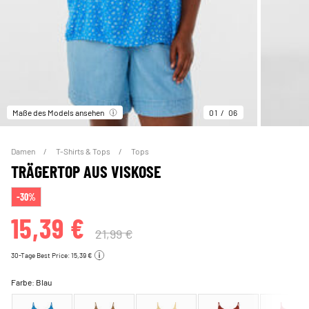
Maße des Models ansehen
01
06
Damen
T-Shirts & Tops
Tops
TRÄGERTOP AUS VISKOSE
-30%
15,39 €
21,99 €
30-Tage Best Price: 15,39 €
Farbe:
Blau