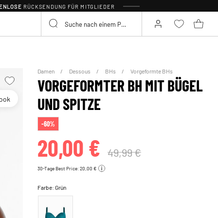
TENLOSE
RÜCKSENDUNG FÜR MITGLIEDER
Damen
Dessous
BHs
Vorgeformte BHs
VORGEFORMTER BH MIT BÜGEL
look
UND SPITZE
-60%
20,00 €
49,99 €
30-Tage Best Price: 20,00 €
Farbe:
Grün