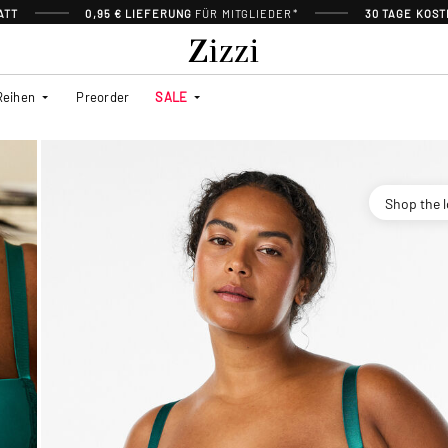
ATT
0,95 € LIEFERUNG
FÜR MITGLIEDER*
30 TAGE KOS
Reihen
Preorder
SALE
Shop the 