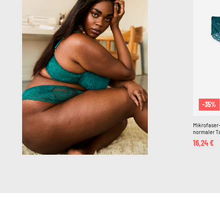
-35%
Mikrofaser-
normaler Ta
16,24 €