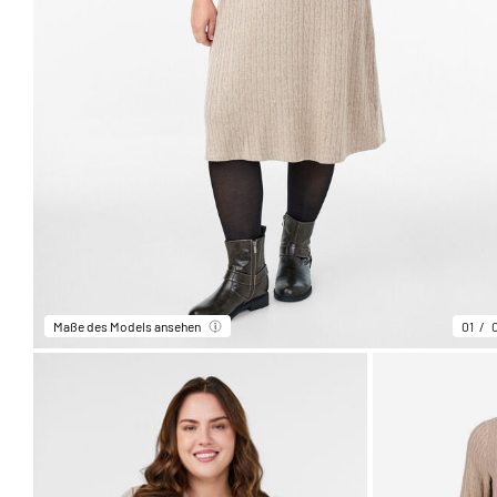
Maße des Models ansehen
01