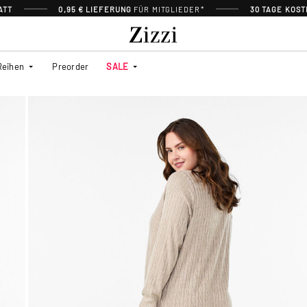
ATT
0,95 € LIEFERUNG
FÜR MITGLIEDER*
30 TAGE KOS
Reihen
Preorder
SALE