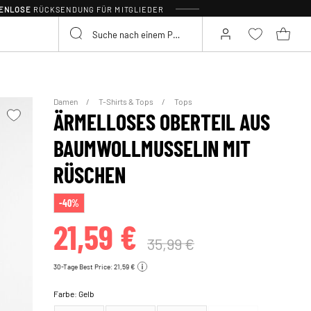
TENLOSE
RÜCKSENDUNG FÜR MITGLIEDER
Damen
T-Shirts & Tops
Tops
ÄRMELLOSES OBERTEIL AUS
BAUMWOLLMUSSELIN MIT
RÜSCHEN
-40%
21,59 €
35,99 €
30-Tage Best Price: 21,59 €
Farbe:
Gelb