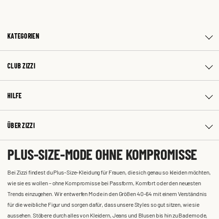
KATEGORIEN
CLUB ZIZZI
HILFE
ÜBER ZIZZI
PLUS-SIZE-MODE OHNE KOMPROMISSE
Bei Zizzi findest du Plus-Size-Kleidung für Frauen, die sich genau so kleiden möchten,
wie sie es wollen – ohne Kompromisse bei Passform, Komfort oder den neuesten
Trends einzugehen. Wir entwerfen Mode in den Größen 40-64 mit einem Verständnis
für die weibliche Figur und sorgen dafür, dass unsere Styles so gut sitzen, wie sie
aussehen. Stöbere durch alles von Kleidern, Jeans und Blusen bis hin zu Bademode,