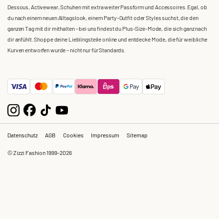
Dessous, Activewear, Schuhen mit extra weiter Passform und Accessoires. Egal, ob
du nach einem neuen Alltagslook, einem Party-Outfit oder Styles suchst, die den
ganzen Tag mit dir mithalten – bei uns findest du Plus-Size-Mode, die sich ganz nach
dir anfühlt. Shoppe deine Lieblingsteile online und entdecke Mode, die für weibliche
Kurven entworfen wurde – nicht nur für Standards.
Datenschutz
AGB
Cookies
Impressum
Sitemap
© Zizzi Fashion 1999-2026