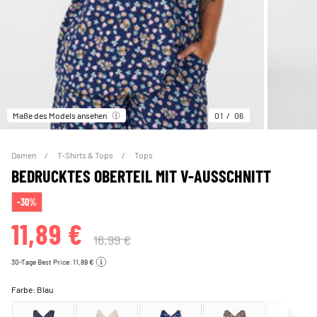
Maße des Models ansehen
01
06
Damen
T-Shirts & Tops
Tops
BEDRUCKTES OBERTEIL MIT V-AUSSCHNITT
-30%
11,89 €
16,99 €
30-Tage Best Price: 11,89 €
Farbe:
Blau