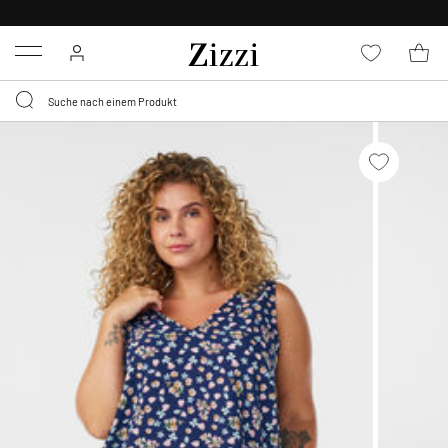
0,95 € LIEFERUNG
FÜR MITGLIEDER*
Menu