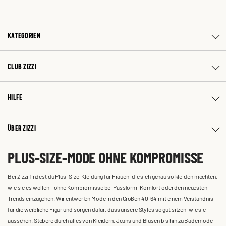
KATEGORIEN
CLUB ZIZZI
HILFE
ÜBER ZIZZI
PLUS-SIZE-MODE OHNE KOMPROMISSE
Bei Zizzi findest du Plus-Size-Kleidung für Frauen, die sich genau so kleiden möchten,
wie sie es wollen – ohne Kompromisse bei Passform, Komfort oder den neuesten
Trends einzugehen. Wir entwerfen Mode in den Größen 40-64 mit einem Verständnis
für die weibliche Figur und sorgen dafür, dass unsere Styles so gut sitzen, wie sie
aussehen. Stöbere durch alles von Kleidern, Jeans und Blusen bis hin zu Bademode,