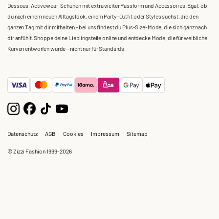
Dessous, Activewear, Schuhen mit extra weiter Passform und Accessoires. Egal, ob
du nach einem neuen Alltagslook, einem Party-Outfit oder Styles suchst, die den
ganzen Tag mit dir mithalten – bei uns findest du Plus-Size-Mode, die sich ganz nach
dir anfühlt. Shoppe deine Lieblingsteile online und entdecke Mode, die für weibliche
Kurven entworfen wurde – nicht nur für Standards.
Datenschutz
AGB
Cookies
Impressum
Sitemap
© Zizzi Fashion 1999-2026