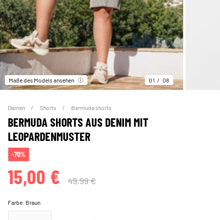
Maße des Models ansehen
01
08
Damen
Shorts
Bermuda shorts
BERMUDA SHORTS AUS DENIM MIT
LEOPARDENMUSTER
-70%
15,00 €
49,99 €
Farbe:
Braun