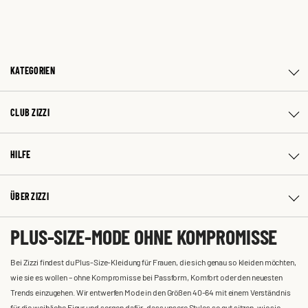
KATEGORIEN
CLUB ZIZZI
HILFE
ÜBER ZIZZI
PLUS-SIZE-MODE OHNE KOMPROMISSE
Bei Zizzi findest du Plus-Size-Kleidung für Frauen, die sich genau so kleiden möchten,
wie sie es wollen – ohne Kompromisse bei Passform, Komfort oder den neuesten
Trends einzugehen. Wir entwerfen Mode in den Größen 40-64 mit einem Verständnis
für die weibliche Figur und sorgen dafür, dass unsere Styles so gut sitzen, wie sie