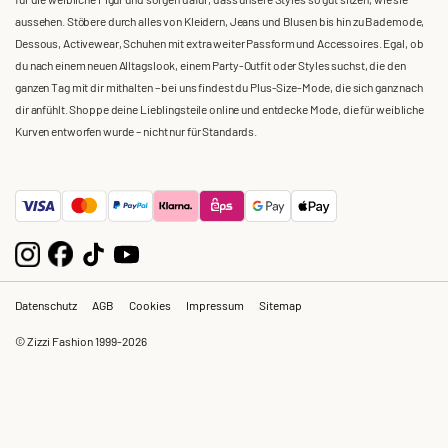
aussehen. Stöbere durch alles von Kleidern, Jeans und Blusen bis hin zu Bademode,
Dessous, Activewear, Schuhen mit extra weiter Passform und Accessoires. Egal, ob
du nach einem neuen Alltagslook, einem Party-Outfit oder Styles suchst, die den
ganzen Tag mit dir mithalten – bei uns findest du Plus-Size-Mode, die sich ganz nach
dir anfühlt. Shoppe deine Lieblingsteile online und entdecke Mode, die für weibliche
Kurven entworfen wurde – nicht nur für Standards.
Datenschutz
AGB
Cookies
Impressum
Sitemap
© Zizzi Fashion 1999-2026