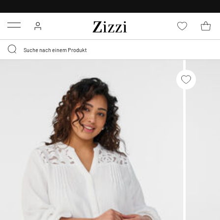
0,95 € LIEFERUNG
FÜR MITGLIEDER*
Menu