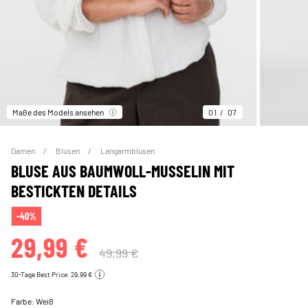
Maße des Models ansehen
01
07
Damen
Blusen
Langarmblusen
BLUSE AUS BAUMWOLL-MUSSELIN MIT
BESTICKTEN DETAILS
-40%
29,99 €
49,99 €
30-Tage Best Price: 29,99 €
Farbe:
Weiß