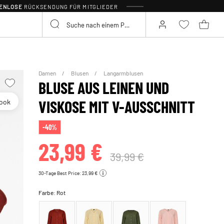
TENLOSE
RÜCKSENDUNG FÜR MITGLIEDER
Damen
Blusen
Langarmblusen
BLUSE AUS LEINEN UND
look
VISKOSE MIT V-AUSSCHNITT
-40%
23,99 €
39,99 €
30-Tage Best Price: 23,99 €
Farbe:
Rot