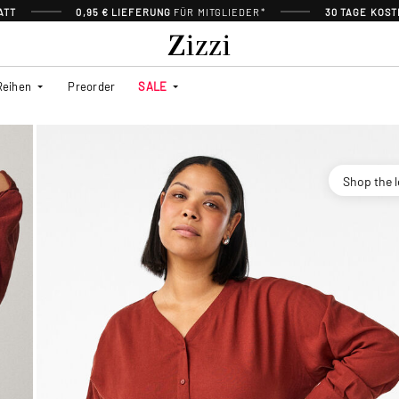
ATT
0,95 € LIEFERUNG
FÜR MITGLIEDER*
30 TAGE KOS
Reihen
Preorder
SALE
Shop the 