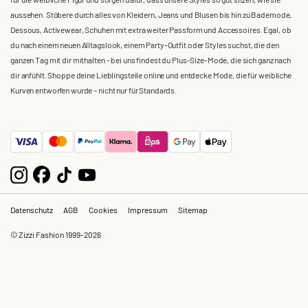
aussehen. Stöbere durch alles von Kleidern, Jeans und Blusen bis hin zu Bademode,
Dessous, Activewear, Schuhen mit extra weiter Passform und Accessoires. Egal, ob
du nach einem neuen Alltagslook, einem Party-Outfit oder Styles suchst, die den
ganzen Tag mit dir mithalten – bei uns findest du Plus-Size-Mode, die sich ganz nach
dir anfühlt. Shoppe deine Lieblingsteile online und entdecke Mode, die für weibliche
Kurven entworfen wurde – nicht nur für Standards.
Datenschutz
AGB
Cookies
Impressum
Sitemap
© Zizzi Fashion 1999-2026