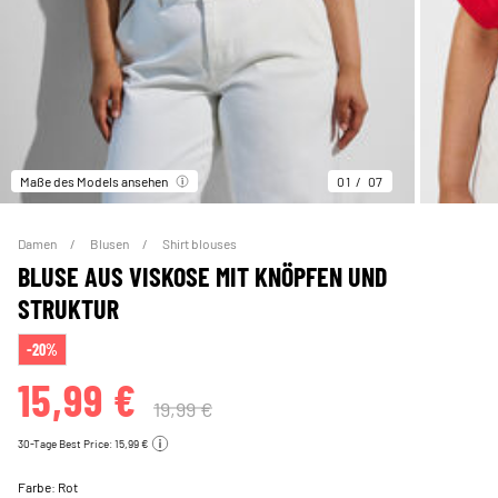
Maße des Models ansehen
01
07
Damen
Blusen
Shirt blouses
BLUSE AUS VISKOSE MIT KNÖPFEN UND
STRUKTUR
-20%
15,99 €
19,99 €
30-Tage Best Price: 15,99 €
Farbe:
Rot