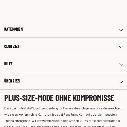
KATEGORIEN
CLUB ZIZZI
HILFE
ÜBER ZIZZI
PLUS-SIZE-MODE OHNE KOMPROMISSE
Bei Zizzi findest du Plus-Size-Kleidung für Frauen, die sich genau so kleiden möchten,
wie sie es wollen – ohne Kompromisse bei Passform, Komfort oder den neuesten
Trends einzugehen. Wir entwerfen Mode in den Größen 40-64 mit einem Verständnis
für die weibliche Figur und sorgen dafür, dass unsere Styles so gut sitzen, wie sie