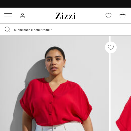
0,95 € LIEFERUNG
FÜR MITGLIEDER*
Menu