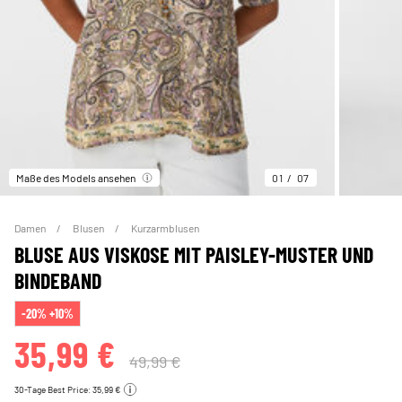
Maße des Models ansehen
01
07
Damen
Blusen
Kurzarmblusen
BLUSE AUS VISKOSE MIT PAISLEY-MUSTER UND
BINDEBAND
-20% +10%
35,99 €
49,99 €
30-Tage Best Price: 35,99 €