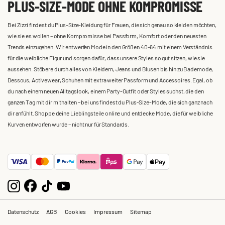
PLUS-SIZE-MODE OHNE KOMPROMISSE
Bei Zizzi findest du Plus-Size-Kleidung für Frauen, die sich genau so kleiden möchten,
wie sie es wollen – ohne Kompromisse bei Passform, Komfort oder den neuesten
Trends einzugehen. Wir entwerfen Mode in den Größen 40-64 mit einem Verständnis
für die weibliche Figur und sorgen dafür, dass unsere Styles so gut sitzen, wie sie
aussehen. Stöbere durch alles von Kleidern, Jeans und Blusen bis hin zu Bademode,
Dessous, Activewear, Schuhen mit extra weiter Passform und Accessoires. Egal, ob
du nach einem neuen Alltagslook, einem Party-Outfit oder Styles suchst, die den
ganzen Tag mit dir mithalten – bei uns findest du Plus-Size-Mode, die sich ganz nach
dir anfühlt. Shoppe deine Lieblingsteile online und entdecke Mode, die für weibliche
Kurven entworfen wurde – nicht nur für Standards.
Datenschutz
AGB
Cookies
Impressum
Sitemap