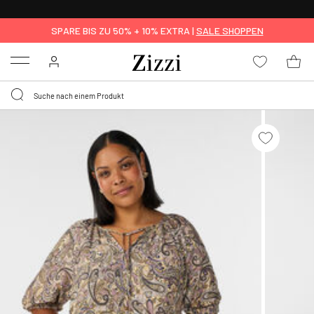
0,95 € LIEFERUNG
FÜR MITGLIEDER*
SPARE BIS ZU 50% + 10% EXTRA |
SALE SHOPPEN
Menu