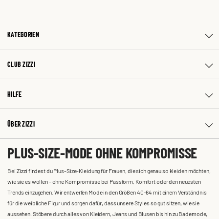
KATEGORIEN
CLUB ZIZZI
HILFE
ÜBER ZIZZI
PLUS-SIZE-MODE OHNE KOMPROMISSE
Bei Zizzi findest du Plus-Size-Kleidung für Frauen, die sich genau so kleiden möchten,
wie sie es wollen – ohne Kompromisse bei Passform, Komfort oder den neuesten
Trends einzugehen. Wir entwerfen Mode in den Größen 40-64 mit einem Verständnis
für die weibliche Figur und sorgen dafür, dass unsere Styles so gut sitzen, wie sie
aussehen. Stöbere durch alles von Kleidern, Jeans und Blusen bis hin zu Bademode,