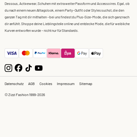
Dessous, Activewear, Schuhen mit extra weiter Passform und Accessoires. Egal, ob
du nach einem neuen Alltagslook, einem Party-Outfit oder Styles suchst, die den
ganzen Tag mit dir mithalten – bei uns findest du Plus-Size-Mode, die sich ganz nach
dir anfühlt. Shoppe deine Lieblingsteile online und entdecke Mode, die für weibliche
Kurven entworfen wurde – nicht nur für Standards.
Datenschutz
AGB
Cookies
Impressum
Sitemap
© Zizzi Fashion 1999-2026