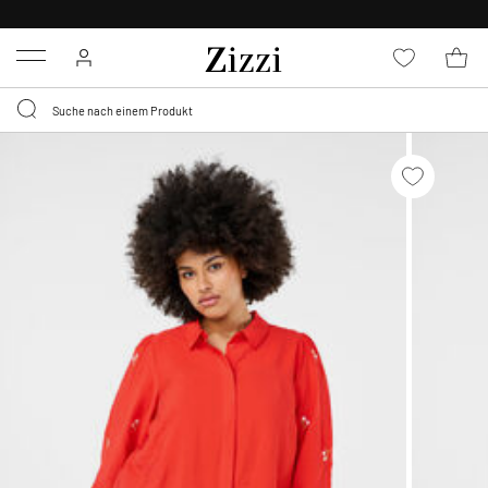
0,95 € LIEFERUNG
FÜR MITGLIEDER*
Menu