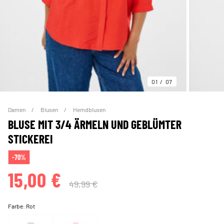
01
07
Damen
Blusen
Hemdblusen
BLUSE MIT 3/4 ÄRMELN UND GEBLÜMTER
STICKEREI
-70%
15,00 €
49,99 €
Farbe:
Rot