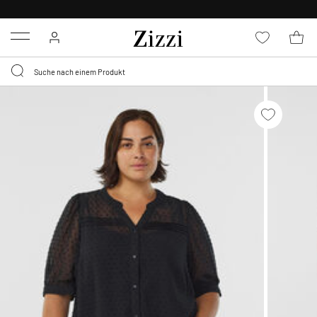
0,95 € LIEFERUNG
FÜR MITGLIEDER*
Menu