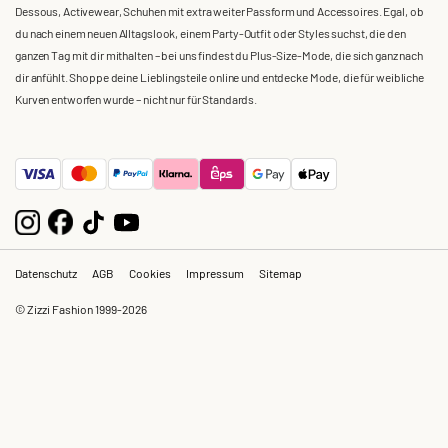
Dessous, Activewear, Schuhen mit extra weiter Passform und Accessoires. Egal, ob
du nach einem neuen Alltagslook, einem Party-Outfit oder Styles suchst, die den
ganzen Tag mit dir mithalten – bei uns findest du Plus-Size-Mode, die sich ganz nach
dir anfühlt. Shoppe deine Lieblingsteile online und entdecke Mode, die für weibliche
Kurven entworfen wurde – nicht nur für Standards.
Datenschutz
AGB
Cookies
Impressum
Sitemap
© Zizzi Fashion 1999-2026