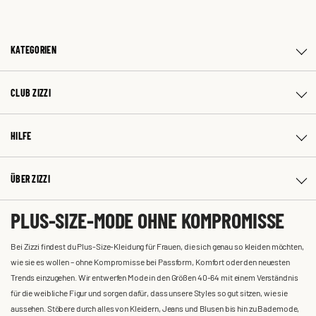
KATEGORIEN
CLUB ZIZZI
HILFE
ÜBER ZIZZI
PLUS-SIZE-MODE OHNE KOMPROMISSE
Bei Zizzi findest du Plus-Size-Kleidung für Frauen, die sich genau so kleiden möchten,
wie sie es wollen – ohne Kompromisse bei Passform, Komfort oder den neuesten
Trends einzugehen. Wir entwerfen Mode in den Größen 40-64 mit einem Verständnis
für die weibliche Figur und sorgen dafür, dass unsere Styles so gut sitzen, wie sie
aussehen. Stöbere durch alles von Kleidern, Jeans und Blusen bis hin zu Bademode,