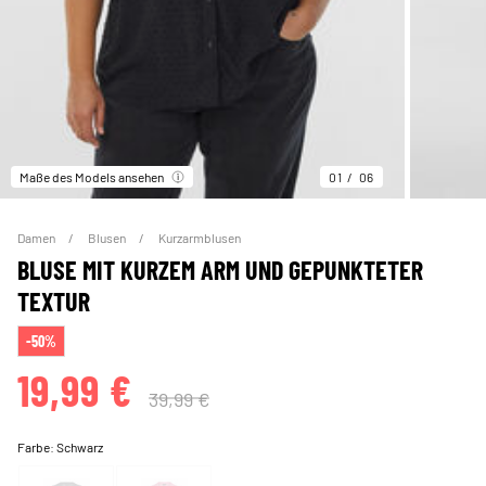
Maße des Models ansehen
01
06
Damen
Blusen
Kurzarmblusen
BLUSE MIT KURZEM ARM UND GEPUNKTETER
TEXTUR
-50%
19,99 €
39,99 €
Farbe:
Schwarz