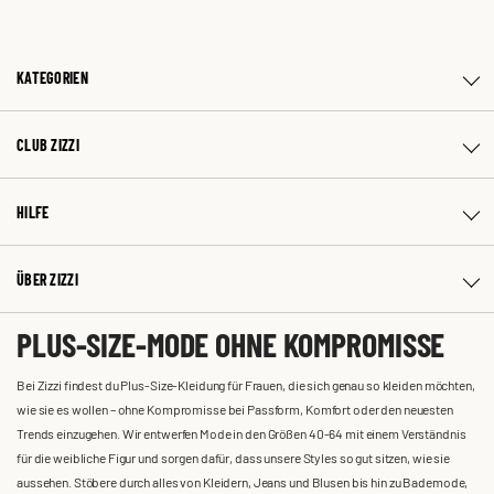
KATEGORIEN
CLUB ZIZZI
HILFE
ÜBER ZIZZI
PLUS-SIZE-MODE OHNE KOMPROMISSE
Bei Zizzi findest du Plus-Size-Kleidung für Frauen, die sich genau so kleiden möchten,
wie sie es wollen – ohne Kompromisse bei Passform, Komfort oder den neuesten
Trends einzugehen. Wir entwerfen Mode in den Größen 40-64 mit einem Verständnis
für die weibliche Figur und sorgen dafür, dass unsere Styles so gut sitzen, wie sie
aussehen. Stöbere durch alles von Kleidern, Jeans und Blusen bis hin zu Bademode,