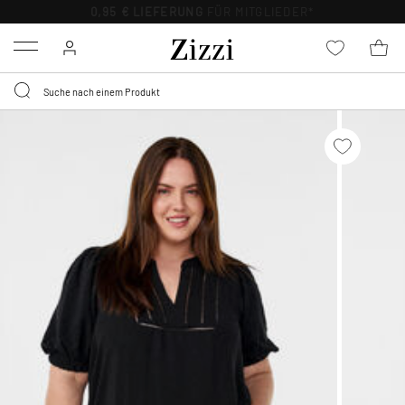
0,95 € LIEFERUNG
FÜR MITGLIEDER*
Menu