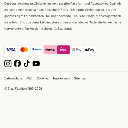
Dessous, Activewear, Schuhen mit extra weiter Passform und Accessoires. Egal, ob
du nach einem neuen Alltagslook, einem Party-Outfit oder Styles suchst, die den
ganzen Tag mit dir mithalten – bei uns findest du Plus-Size-Mode, die sich ganz nach
dir anfühlt. Shoppe deine Lieblingsteile online und entdecke Mode, die für weibliche
Kurven entworfen wurde – nicht nur für Standards.
Datenschutz
AGB
Cookies
Impressum
Sitemap
© Zizzi Fashion 1999-2026