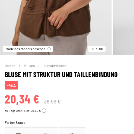
Maße des Models ansehen
01
06
Damen
Blusen
Kurzarmblusen
BLUSE MIT STRUKTUR UND TAILLENBINDUNG
-45%
20,34 €
36,99 €
30-Tage Best Price: 20,34 €
Farbe:
Braun