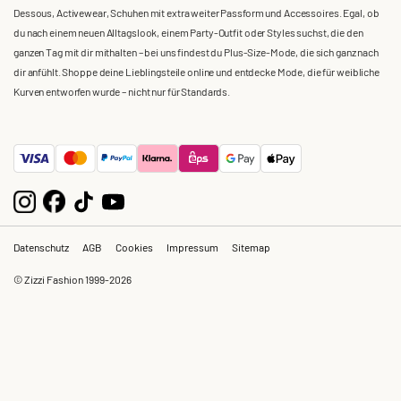
Dessous, Activewear, Schuhen mit extra weiter Passform und Accessoires. Egal, ob
du nach einem neuen Alltagslook, einem Party-Outfit oder Styles suchst, die den
ganzen Tag mit dir mithalten – bei uns findest du Plus-Size-Mode, die sich ganz nach
dir anfühlt. Shoppe deine Lieblingsteile online und entdecke Mode, die für weibliche
Kurven entworfen wurde – nicht nur für Standards.
Datenschutz
AGB
Cookies
Impressum
Sitemap
© Zizzi Fashion 1999-2026