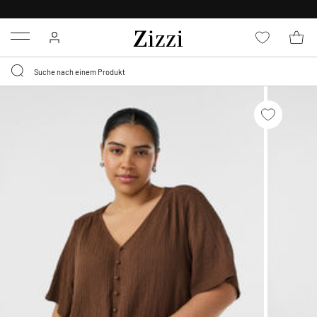
0,95 € LIEFERUNG
FÜR MITGLIEDER*
Menu