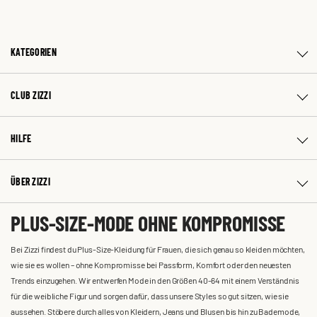
KATEGORIEN
CLUB ZIZZI
HILFE
ÜBER ZIZZI
PLUS-SIZE-MODE OHNE KOMPROMISSE
Bei Zizzi findest du Plus-Size-Kleidung für Frauen, die sich genau so kleiden möchten,
wie sie es wollen – ohne Kompromisse bei Passform, Komfort oder den neuesten
Trends einzugehen. Wir entwerfen Mode in den Größen 40-64 mit einem Verständnis
für die weibliche Figur und sorgen dafür, dass unsere Styles so gut sitzen, wie sie
aussehen. Stöbere durch alles von Kleidern, Jeans und Blusen bis hin zu Bademode,