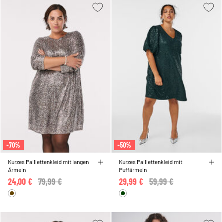
-70%
-50%
Kurzes Paillettenkleid mit langen
Kurzes Paillettenkleid mit
Ärmeln
Puffärmeln
24,00 €
Price reduced from
79,99 €
to
29,99 €
Price reduced from
59,99 €
to