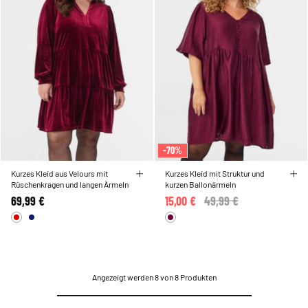
-70%
Kurzes Kleid aus Velours mit
Kurzes Kleid mit Struktur und
Rüschenkragen und langen Ärmeln
kurzen Ballonärmeln
69,99 €
15,00 €
Price reduced from
49,99 €
to
Angezeigt werden 8 von 8 Produkten