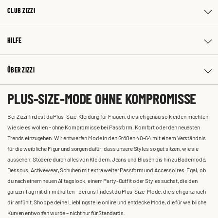
CLUB ZIZZI
HILFE
ÜBER ZIZZI
PLUS-SIZE-MODE OHNE KOMPROMISSE
Bei Zizzi findest du Plus-Size-Kleidung für Frauen, die sich genau so kleiden möchten,
wie sie es wollen – ohne Kompromisse bei Passform, Komfort oder den neuesten
Trends einzugehen. Wir entwerfen Mode in den Größen 40-64 mit einem Verständnis
für die weibliche Figur und sorgen dafür, dass unsere Styles so gut sitzen, wie sie
aussehen. Stöbere durch alles von Kleidern, Jeans und Blusen bis hin zu Bademode,
Dessous, Activewear, Schuhen mit extra weiter Passform und Accessoires. Egal, ob
du nach einem neuen Alltagslook, einem Party-Outfit oder Styles suchst, die den
ganzen Tag mit dir mithalten – bei uns findest du Plus-Size-Mode, die sich ganz nach
dir anfühlt. Shoppe deine Lieblingsteile online und entdecke Mode, die für weibliche
Kurven entworfen wurde – nicht nur für Standards.