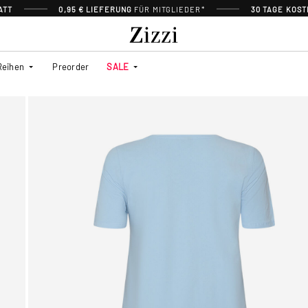
ATT
0,95 € LIEFERUNG
FÜR MITGLIEDER*
30 TAGE KOS
Reihen
Preorder
SALE