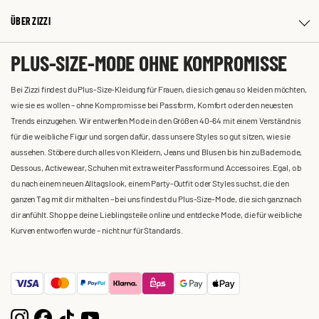
ÜBER ZIZZI
PLUS-SIZE-MODE OHNE KOMPROMISSE
Bei Zizzi findest du Plus-Size-Kleidung für Frauen, die sich genau so kleiden möchten,
wie sie es wollen – ohne Kompromisse bei Passform, Komfort oder den neuesten
Trends einzugehen. Wir entwerfen Mode in den Größen 40-64 mit einem Verständnis
für die weibliche Figur und sorgen dafür, dass unsere Styles so gut sitzen, wie sie
aussehen. Stöbere durch alles von Kleidern, Jeans und Blusen bis hin zu Bademode,
Dessous, Activewear, Schuhen mit extra weiter Passform und Accessoires. Egal, ob
du nach einem neuen Alltagslook, einem Party-Outfit oder Styles suchst, die den
ganzen Tag mit dir mithalten – bei uns findest du Plus-Size-Mode, die sich ganz nach
dir anfühlt. Shoppe deine Lieblingsteile online und entdecke Mode, die für weibliche
Kurven entworfen wurde – nicht nur für Standards.