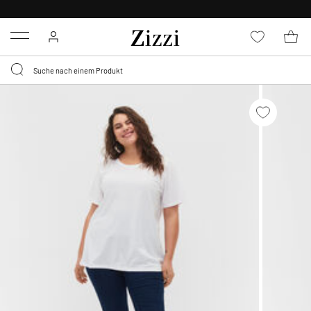
0,95 € LIEFERUNG
FÜR MITGLIEDER*
Menu