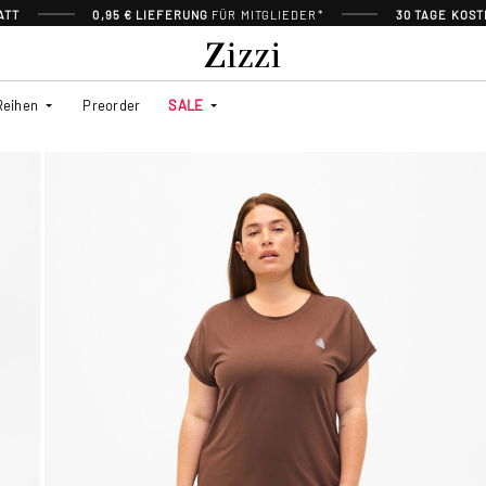
ATT
0,95 € LIEFERUNG
FÜR MITGLIEDER*
30 TAGE KOS
Reihen
Preorder
SALE