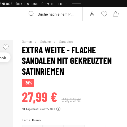
TENLOSE
RÜCKSENDUNG FÜR MITGLIEDER
Damen
Schuhe
Sandalen
EXTRA WEITE - FLACHE
look
SANDALEN MIT GEKREUZTEN
SATINRIEMEN
-30%
27,99 €
39,99 €
30-Tage Best Price: 27,99 €
Farbe:
Braun