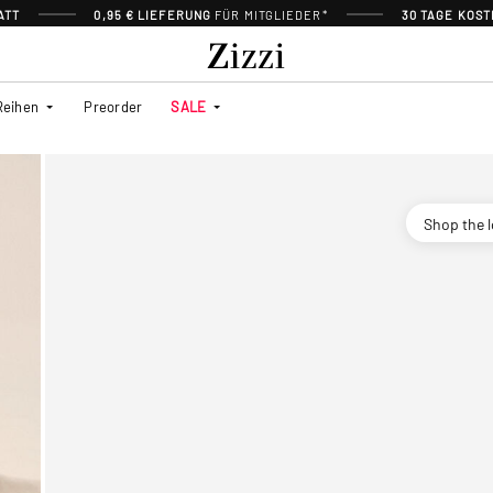
ATT
0,95 € LIEFERUNG
FÜR MITGLIEDER*
30 TAGE KOS
Reihen
Preorder
SALE
Shop the 