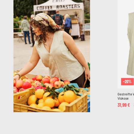
-20%
Gestreifte 
Viskose
31,99 €