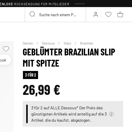
TENLOSE
RÜCKSENDUNG FÜR MITGLIEDER
Damen
Dessous
Slips
Brazilian
GEBLÜMTER BRAZILIAN SLIP
look
MIT SPITZE
3 FÜR 2
26,99 €
3 für 2 auf ALLE Dessous* Der Preis des
günstigsten Artikels wird anteilig auf die 3
Artikel, die du kaufst, abgezogen.