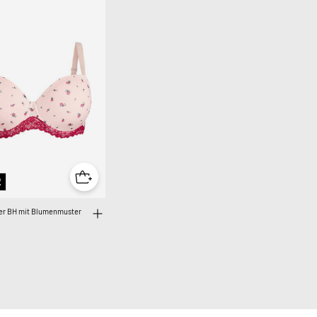
2
er BH mit Blumenmuster