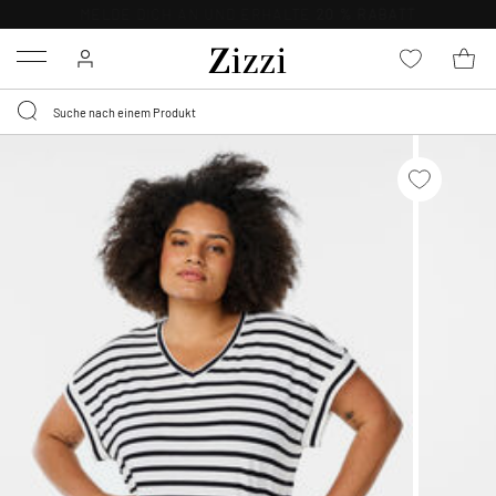
0,95 € LIEFERUNG
FÜR MITGLIEDER*
Menu