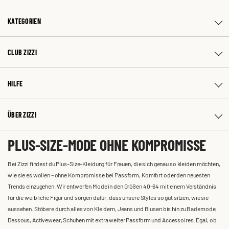
KATEGORIEN
CLUB ZIZZI
HILFE
ÜBER ZIZZI
PLUS-SIZE-MODE OHNE KOMPROMISSE
Bei Zizzi findest du Plus-Size-Kleidung für Frauen, die sich genau so kleiden möchten,
wie sie es wollen – ohne Kompromisse bei Passform, Komfort oder den neuesten
Trends einzugehen. Wir entwerfen Mode in den Größen 40-64 mit einem Verständnis
für die weibliche Figur und sorgen dafür, dass unsere Styles so gut sitzen, wie sie
aussehen. Stöbere durch alles von Kleidern, Jeans und Blusen bis hin zu Bademode,
Dessous, Activewear, Schuhen mit extra weiter Passform und Accessoires. Egal, ob