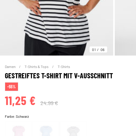
01
06
Damen
T-Shirts & Tops
T-Shirts
GESTREIFTES T-SHIRT MIT V-AUSSCHNITT
-55%
11,25 €
24,99 €
Farbe:
Schwarz