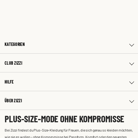
KATEGORIEN
CLUB ZIZZI
HILFE
ÜBER ZIZZI
PLUS-SIZE-MODE OHNE KOMPROMISSE
Bei Zizzi findest du Plus-Size-Kleidung für Frauen, die sich genau so kleiden möchten,
wie sie es wollen – ohne Kompromisse bei Passform, Komfort oder den neuesten