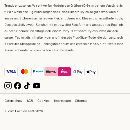
Trends einzugehen. Wir entwerfen Mode in den Größen 40-64 mit einem Verständnis
für die weibliche Figur und sorgen dafür, dass unsere Styles so gut sitzen, wie sie
aussehen. Stöbere durch alles von Kleidern, Jeans und Blusen bis hin zu Bademode,
Dessous, Activewear, Schuhen mit extra weiter Passform und Accessoires. Egal, ob
du nach einem neuen Alltagslook, einem Party-Outfit oder Styles suchst, die den
ganzen Tag mit dir mithalten – bei uns findest du Plus-Size-Mode, die sich ganz nach
dir anfühlt. Shoppe deine Lieblingsteile online und entdecke Mode, die für weibliche
Kurven entworfen wurde – nicht nur für Standards.
Datenschutz
AGB
Cookies
Impressum
Sitemap
© Zizzi Fashion 1999-2026