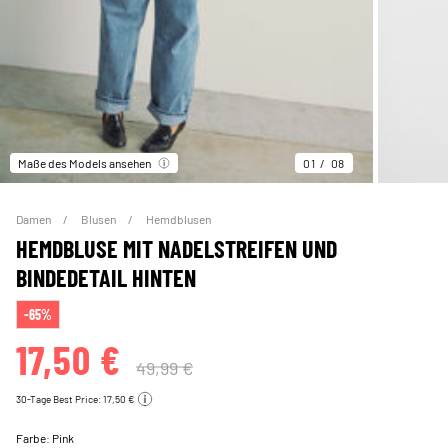
Maße des Models ansehen
01
08
Damen
Blusen
Hemdblusen
HEMDBLUSE MIT NADELSTREIFEN UND
BINDEDETAIL HINTEN
-65%
17,50 €
49,99 €
30-Tage Best Price: 17,50 €
Farbe:
Pink