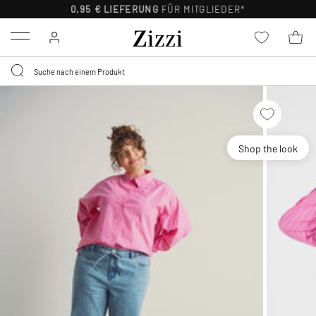
0,95 € LIEFERUNG
FÜR MITGLIEDER*
Menu
Shop the look