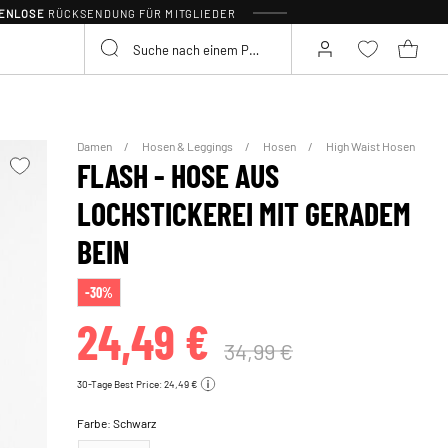
TENLOSE
RÜCKSENDUNG FÜR MITGLIEDER
Damen
Hosen & Leggings
Hosen
High Waist Hosen
FLASH - HOSE AUS
LOCHSTICKEREI MIT GERADEM
BEIN
-30%
24,49 €
34,99 €
30-Tage Best Price: 24,49 €
Farbe:
Schwarz