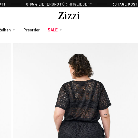
ATT
0,95 € LIEFERUNG
FÜR MITGLIEDER*
30 TAGE KOS
Reihen
Preorder
SALE