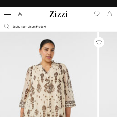
0,95 € LIEFERUNG
FÜR MITGLIEDER*
Menu