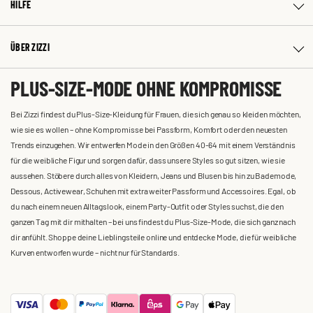
HILFE
ÜBER ZIZZI
PLUS-SIZE-MODE OHNE KOMPROMISSE
Bei Zizzi findest du Plus-Size-Kleidung für Frauen, die sich genau so kleiden möchten,
wie sie es wollen – ohne Kompromisse bei Passform, Komfort oder den neuesten
Trends einzugehen. Wir entwerfen Mode in den Größen 40-64 mit einem Verständnis
für die weibliche Figur und sorgen dafür, dass unsere Styles so gut sitzen, wie sie
aussehen. Stöbere durch alles von Kleidern, Jeans und Blusen bis hin zu Bademode,
Dessous, Activewear, Schuhen mit extra weiter Passform und Accessoires. Egal, ob
du nach einem neuen Alltagslook, einem Party-Outfit oder Styles suchst, die den
ganzen Tag mit dir mithalten – bei uns findest du Plus-Size-Mode, die sich ganz nach
dir anfühlt. Shoppe deine Lieblingsteile online und entdecke Mode, die für weibliche
Kurven entworfen wurde – nicht nur für Standards.