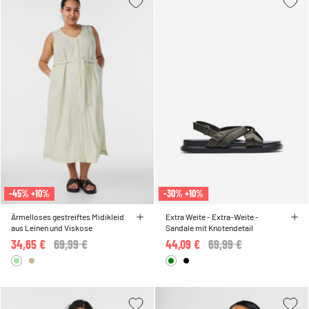
-45% +10%
-30% +10%
Ärmelloses gestreiftes Midikleid
Extra Weite - Extra-Weite -
aus Leinen und Viskose
Sandale mit Knotendetail
34,65 €
Price reduced from
69,99 €
to
44,09 €
Price reduced from
69,99 €
to