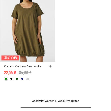
-30% +10%
Kurzarm Kleid aus Baumwolle
22,04 €
Price reduced from
34,99 €
to
+8
Angezeigt werden 19 von 19 Produkten