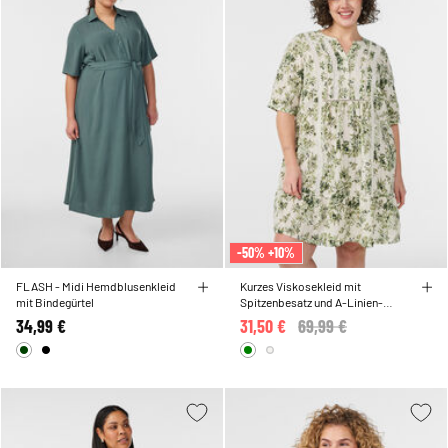
-50% +10%
FLASH - Midi Hemdblusenkleid
Kurzes Viskosekleid mit
mit Bindegürtel
Spitzenbesatz und A-Linien-
Schnitt
34,99 €
31,50 €
Price reduced from
69,99 €
to