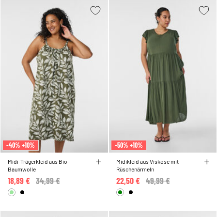
-40% +10%
-50% +10%
Midi-Trägerkleid aus Bio-
Midikleid aus Viskose mit
Baumwolle
Rüschenärmeln
18,89 €
Price reduced from
34,99 €
to
22,50 €
Price reduced from
49,99 €
to