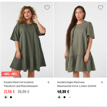
-40% +10%
Kurzes Kleid mit lockerer
Kurzärmliges Kleid aus
Passform und Rüschensaum
Baumwolle mit A-Linien-Schnitt
21,59 €
Price reduced from
39,99 €
to
49,99 €