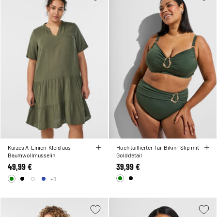
Kurzes A-Linien-Kleid aus
Hoch taillierter Tai-Bikini-Slip mit
Baumwollmusselin
Golddetail
49,99 €
39,99 €
+8