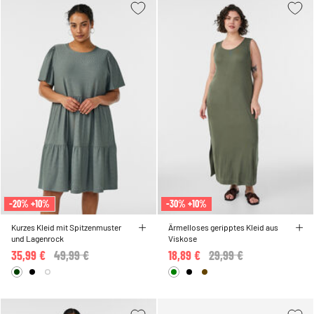
-20% +10%
-30% +10%
Kurzes Kleid mit Spitzenmuster
Ärmelloses geripptes Kleid aus
und Lagenrock
Viskose
35,99 €
Price reduced from
49,99 €
to
18,89 €
Price reduced from
29,99 €
to