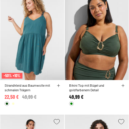
-50% +10%
Strandkleid aus Baumwolle mit
Bikini Top mit Bügel und
schmalen Trägern
goldfarbenem Detail
22,50 €
Price reduced from
49,99 €
to
49,99 €