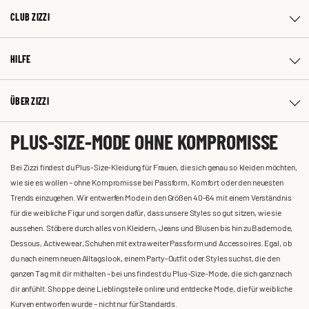
CLUB ZIZZI
HILFE
ÜBER ZIZZI
PLUS-SIZE-MODE OHNE KOMPROMISSE
Bei Zizzi findest du Plus-Size-Kleidung für Frauen, die sich genau so kleiden möchten,
wie sie es wollen – ohne Kompromisse bei Passform, Komfort oder den neuesten
Trends einzugehen. Wir entwerfen Mode in den Größen 40-64 mit einem Verständnis
für die weibliche Figur und sorgen dafür, dass unsere Styles so gut sitzen, wie sie
aussehen. Stöbere durch alles von Kleidern, Jeans und Blusen bis hin zu Bademode,
Dessous, Activewear, Schuhen mit extra weiter Passform und Accessoires. Egal, ob
du nach einem neuen Alltagslook, einem Party-Outfit oder Styles suchst, die den
ganzen Tag mit dir mithalten – bei uns findest du Plus-Size-Mode, die sich ganz nach
dir anfühlt. Shoppe deine Lieblingsteile online und entdecke Mode, die für weibliche
Kurven entworfen wurde – nicht nur für Standards.