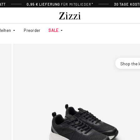
ATT
0,95 € LIEFERUNG
FÜR MITGLIEDER*
30 TAGE KOS
Reihen
Preorder
SALE
Shop the 