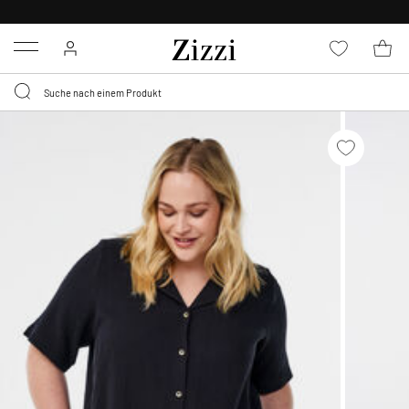
0,95 € LIEFERUNG
FÜR MITGLIEDER*
Menu