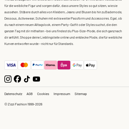
für die weibliche Figur und sorgen dafür, dass unsere Styles so gut sitzen, wie sie
aussehen. Stöbere durch alles von Kleidern, Jeans und Blusen bis hin zu Bademode,
Dessous, Activewear, Schuhen mit extra weiter Passform und Accessoires. Egal, ob
du nach einem neuen Alltagslook, einem Party-Outfit oder Styles suchst, die den
ganzen Tag mit dir mithalten – bei uns findest du Plus-Size-Mode, die sich ganz nach
dir anfühlt. Shoppe deine Lieblingsteile online und entdecke Mode, die für weibliche
Kurven entworfen wurde – nicht nur für Standards.
Datenschutz
AGB
Cookies
Impressum
Sitemap
© Zizzi Fashion 1999-2026