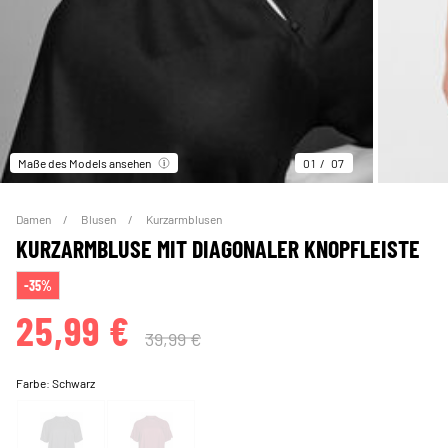
Maße des Models ansehen
01
07
Damen
Blusen
Kurzarmblusen
KURZARMBLUSE MIT DIAGONALER KNOPFLEISTE
-35%
25,99 €
39,99 €
Farbe:
Schwarz