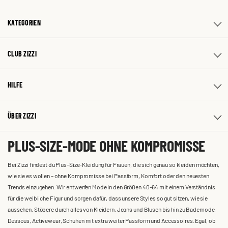
KATEGORIEN
CLUB ZIZZI
HILFE
ÜBER ZIZZI
PLUS-SIZE-MODE OHNE KOMPROMISSE
Bei Zizzi findest du Plus-Size-Kleidung für Frauen, die sich genau so kleiden möchten,
wie sie es wollen – ohne Kompromisse bei Passform, Komfort oder den neuesten
Trends einzugehen. Wir entwerfen Mode in den Größen 40-64 mit einem Verständnis
für die weibliche Figur und sorgen dafür, dass unsere Styles so gut sitzen, wie sie
aussehen. Stöbere durch alles von Kleidern, Jeans und Blusen bis hin zu Bademode,
Dessous, Activewear, Schuhen mit extra weiter Passform und Accessoires. Egal, ob