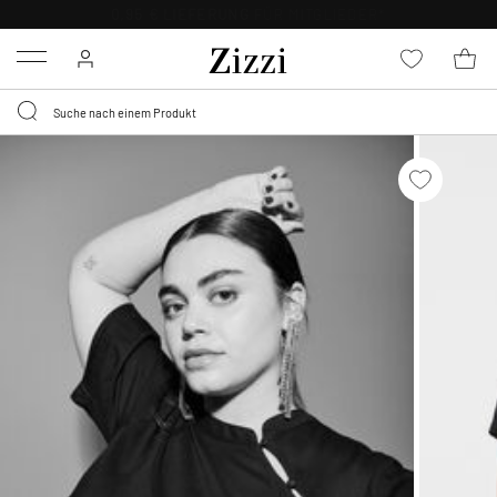
0,95 € LIEFERUNG
FÜR MITGLIEDER*
Menu