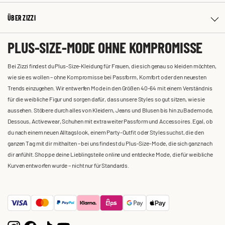
ÜBER ZIZZI
PLUS-SIZE-MODE OHNE KOMPROMISSE
Bei Zizzi findest du Plus-Size-Kleidung für Frauen, die sich genau so kleiden möchten,
wie sie es wollen – ohne Kompromisse bei Passform, Komfort oder den neuesten
Trends einzugehen. Wir entwerfen Mode in den Größen 40-64 mit einem Verständnis
für die weibliche Figur und sorgen dafür, dass unsere Styles so gut sitzen, wie sie
aussehen. Stöbere durch alles von Kleidern, Jeans und Blusen bis hin zu Bademode,
Dessous, Activewear, Schuhen mit extra weiter Passform und Accessoires. Egal, ob
du nach einem neuen Alltagslook, einem Party-Outfit oder Styles suchst, die den
ganzen Tag mit dir mithalten – bei uns findest du Plus-Size-Mode, die sich ganz nach
dir anfühlt. Shoppe deine Lieblingsteile online und entdecke Mode, die für weibliche
Kurven entworfen wurde – nicht nur für Standards.