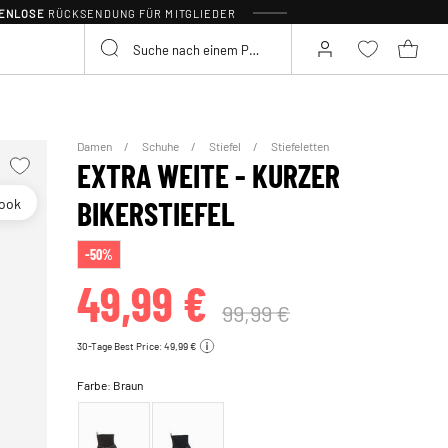
TENLOSE
RÜCKSENDUNG FÜR MITGLIEDER
Damen
Schuhe
Stiefel
Stiefeletten
EXTRA WEITE - KURZER
look
BIKERSTIEFEL
-50%
49,99 €
99,99 €
30-Tage Best Price: 49,99 €
Farbe:
Braun