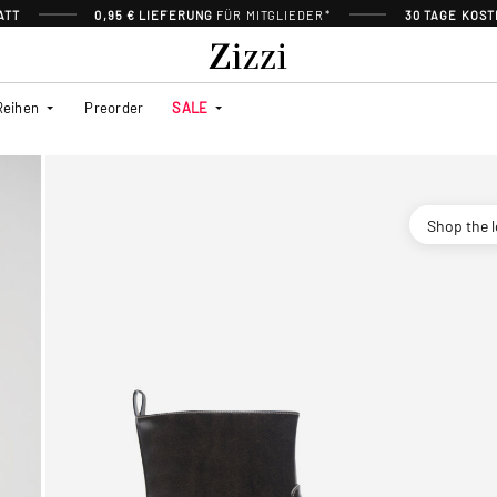
ATT
0,95 € LIEFERUNG
FÜR MITGLIEDER*
30 TAGE KOS
Reihen
Preorder
SALE
Shop the 