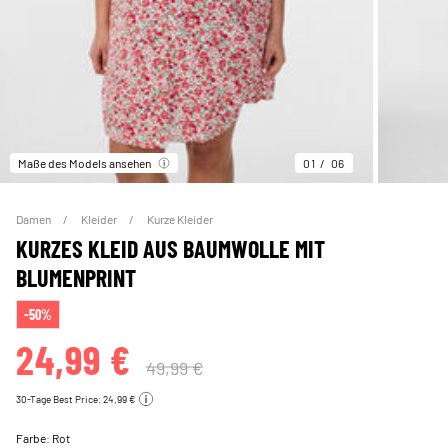
Maße des Models ansehen
01
06
Damen
Kleider
Kurze Kleider
KURZES KLEID AUS BAUMWOLLE MIT
BLUMENPRINT
-50%
24,99 €
49,99 €
30-Tage Best Price: 24,99 €
Farbe:
Rot