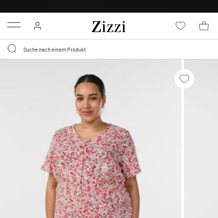
0,95 € LIEFERUNG
FÜR MITGLIEDER*
Menu