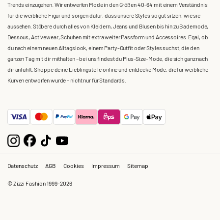
Trends einzugehen. Wir entwerfen Mode in den Größen 40-64 mit einem Verständnis
für die weibliche Figur und sorgen dafür, dass unsere Styles so gut sitzen, wie sie
aussehen. Stöbere durch alles von Kleidern, Jeans und Blusen bis hin zu Bademode,
Dessous, Activewear, Schuhen mit extra weiter Passform und Accessoires. Egal, ob
du nach einem neuen Alltagslook, einem Party-Outfit oder Styles suchst, die den
ganzen Tag mit dir mithalten – bei uns findest du Plus-Size-Mode, die sich ganz nach
dir anfühlt. Shoppe deine Lieblingsteile online und entdecke Mode, die für weibliche
Kurven entworfen wurde – nicht nur für Standards.
Datenschutz
AGB
Cookies
Impressum
Sitemap
© Zizzi Fashion 1999-2026