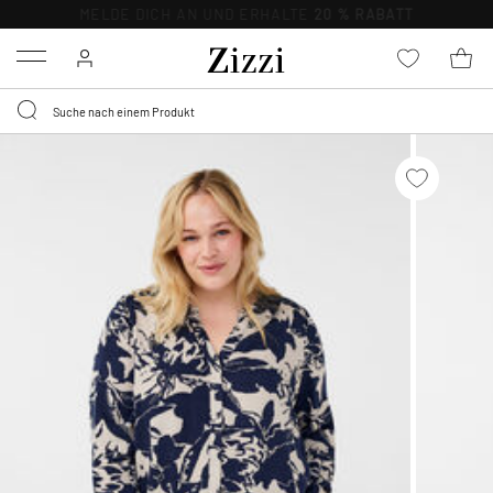
0,95 € LIEFERUNG
FÜR MITGLIEDER*
Menu