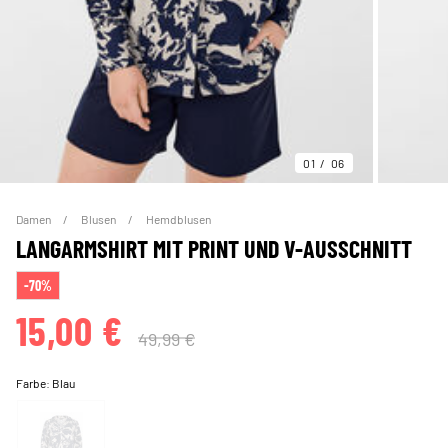
01
06
Damen
Blusen
Hemdblusen
LANGARMSHIRT MIT PRINT UND V-AUSSCHNITT
-70%
15,00 €
49,99 €
Farbe:
Blau