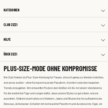
KATEGORIEN
CLUB ZIZZI
HILFE
ÜBER ZIZZI
PLUS-SIZE-MODE OHNE KOMPROMISSE
Bei Zizzi findest du Plus-Size-Kleidung für Frauen, die sich genau so kleiden möchten,
wie sie es wollen – ohne Kompromisse bei Passform, Komfort oder den neuesten
Trends einzugehen. Wir entwerfen Mode in den Größen 40-64 mit einem Verständnis
für die weibliche Figur und sorgen dafür, dass unsere Styles so gut sitzen, wie sie
aussehen. Stöbere durch alles von Kleidern, Jeans und Blusen bis hin zu Bademode,
Dessous, Activewear, Schuhen mit extra weiter Passform und Accessoires. Egal, ob