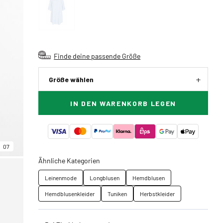
Finde deine passende Größe
Größe wählen
IN DEN WARENKORB LEGEN
07
Ähnliche Kategorien
Leinenmode
Longblusen
Hemdblusen
Hemdblusenkleider
Tuniken
Herbstkleider