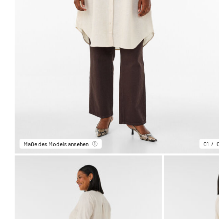
Maße des Models ansehen
01