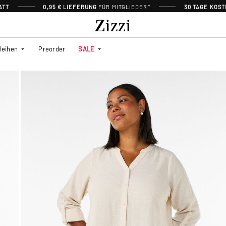
ATT
0,95 € LIEFERUNG
FÜR MITGLIEDER*
30 TAGE KOS
Reihen
Preorder
SALE