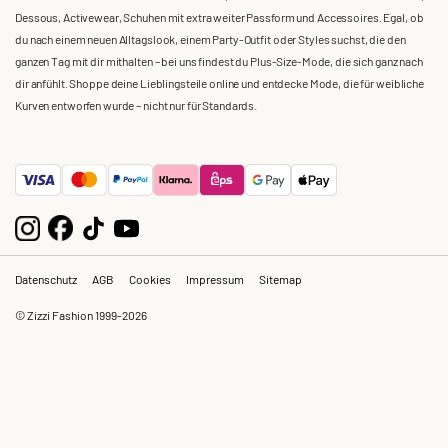
Dessous, Activewear, Schuhen mit extra weiter Passform und Accessoires. Egal, ob
du nach einem neuen Alltagslook, einem Party-Outfit oder Styles suchst, die den
ganzen Tag mit dir mithalten – bei uns findest du Plus-Size-Mode, die sich ganz nach
dir anfühlt. Shoppe deine Lieblingsteile online und entdecke Mode, die für weibliche
Kurven entworfen wurde – nicht nur für Standards.
Datenschutz
AGB
Cookies
Impressum
Sitemap
© Zizzi Fashion 1999-2026