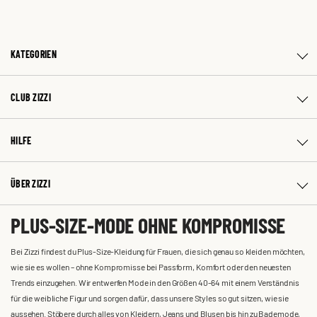
KATEGORIEN
CLUB ZIZZI
HILFE
ÜBER ZIZZI
PLUS-SIZE-MODE OHNE KOMPROMISSE
Bei Zizzi findest du Plus-Size-Kleidung für Frauen, die sich genau so kleiden möchten,
wie sie es wollen – ohne Kompromisse bei Passform, Komfort oder den neuesten
Trends einzugehen. Wir entwerfen Mode in den Größen 40-64 mit einem Verständnis
für die weibliche Figur und sorgen dafür, dass unsere Styles so gut sitzen, wie sie
aussehen. Stöbere durch alles von Kleidern, Jeans und Blusen bis hin zu Bademode,