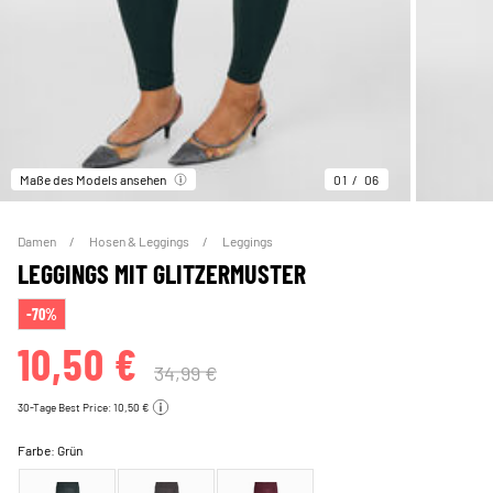
Maße des Models ansehen
01
06
Damen
Hosen & Leggings
Leggings
LEGGINGS MIT GLITZERMUSTER
-70%
10,50 €
34,99 €
30-Tage Best Price: 10,50 €
Farbe:
Grün