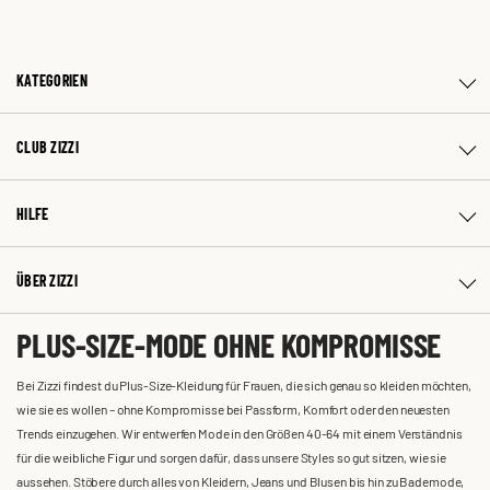
KATEGORIEN
CLUB ZIZZI
HILFE
ÜBER ZIZZI
PLUS-SIZE-MODE OHNE KOMPROMISSE
Bei Zizzi findest du Plus-Size-Kleidung für Frauen, die sich genau so kleiden möchten,
wie sie es wollen – ohne Kompromisse bei Passform, Komfort oder den neuesten
Trends einzugehen. Wir entwerfen Mode in den Größen 40-64 mit einem Verständnis
für die weibliche Figur und sorgen dafür, dass unsere Styles so gut sitzen, wie sie
aussehen. Stöbere durch alles von Kleidern, Jeans und Blusen bis hin zu Bademode,