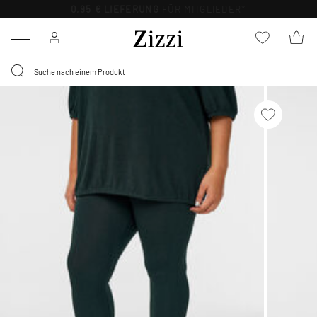
0,95 € LIEFERUNG
FÜR MITGLIEDER*
Menu