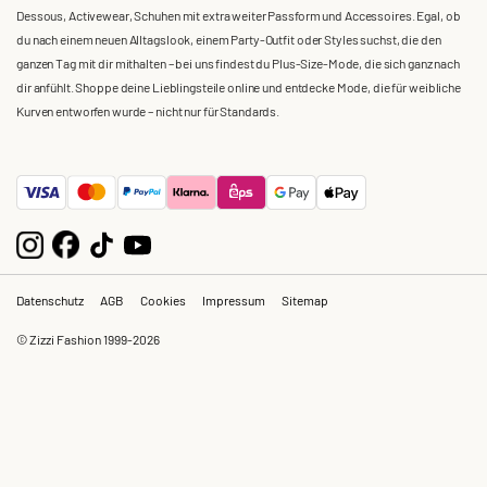
Dessous, Activewear, Schuhen mit extra weiter Passform und Accessoires. Egal, ob
du nach einem neuen Alltagslook, einem Party-Outfit oder Styles suchst, die den
ganzen Tag mit dir mithalten – bei uns findest du Plus-Size-Mode, die sich ganz nach
dir anfühlt. Shoppe deine Lieblingsteile online und entdecke Mode, die für weibliche
Kurven entworfen wurde – nicht nur für Standards.
Datenschutz
AGB
Cookies
Impressum
Sitemap
© Zizzi Fashion 1999-2026