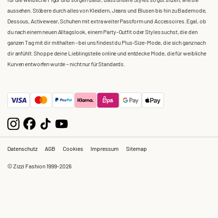
aussehen. Stöbere durch alles von Kleidern, Jeans und Blusen bis hin zu Bademode,
Dessous, Activewear, Schuhen mit extra weiter Passform und Accessoires. Egal, ob
du nach einem neuen Alltagslook, einem Party-Outfit oder Styles suchst, die den
ganzen Tag mit dir mithalten – bei uns findest du Plus-Size-Mode, die sich ganz nach
dir anfühlt. Shoppe deine Lieblingsteile online und entdecke Mode, die für weibliche
Kurven entworfen wurde – nicht nur für Standards.
Datenschutz
AGB
Cookies
Impressum
Sitemap
© Zizzi Fashion 1999-2026