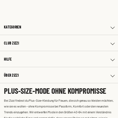
KATEGORIEN
CLUB ZIZZI
HILFE
ÜBER ZIZZI
PLUS-SIZE-MODE OHNE KOMPROMISSE
Bei Zizzi findest du Plus-Size-Kleidung für Frauen, die sich genau so kleiden möchten,
wie sie es wollen – ohne Kompromisse bei Passform, Komfort oder den neuesten
Trends einzugehen. Wir entwerfen Mode in den Größen 40-64 mit einem Verständnis
für die weibliche Figur und sorgen dafür, dass unsere Styles so gut sitzen, wie sie