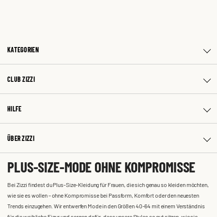
KATEGORIEN
CLUB ZIZZI
HILFE
ÜBER ZIZZI
PLUS-SIZE-MODE OHNE KOMPROMISSE
Bei Zizzi findest du Plus-Size-Kleidung für Frauen, die sich genau so kleiden möchten,
wie sie es wollen – ohne Kompromisse bei Passform, Komfort oder den neuesten
Trends einzugehen. Wir entwerfen Mode in den Größen 40-64 mit einem Verständnis
für die weibliche Figur und sorgen dafür, dass unsere Styles so gut sitzen, wie sie