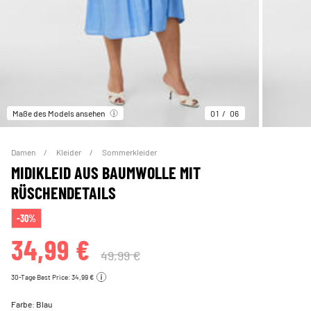
Maße des Models ansehen
01
06
Damen
Kleider
Sommerkleider
MIDIKLEID AUS BAUMWOLLE MIT
RÜSCHENDETAILS
-30%
34,99 €
49,99 €
30-Tage Best Price: 34,99 €
Farbe:
Blau