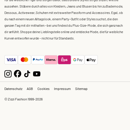
aussehen. Stöbere durch alles von Kleidern, Jeans und Blusen bis hin zu Bademode,
Dessous, Activewear, Schuhen mit extra weiter Passform und Accessoires. Egal, ob
du nach einem neuen Alltagslook, einem Party-Outfit oder Styles suchst, die den
ganzen Tag mit dir mithalten – bei uns findest du Plus-Size-Mode, die sich ganz nach
dir anfühlt. Shoppe deine Lieblingsteile online und entdecke Mode, die für weibliche
Kurven entworfen wurde – nicht nur für Standards.
Datenschutz
AGB
Cookies
Impressum
Sitemap
© Zizzi Fashion 1999-2026