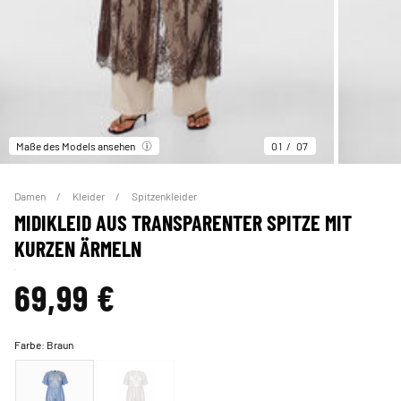
Maße des Models ansehen
01
07
Damen
Kleider
Spitzenkleider
MIDIKLEID AUS TRANSPARENTER SPITZE MIT
KURZEN ÄRMELN
69,99 €
Farbe:
Braun