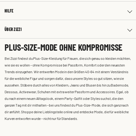
HILFE
ÜBER ZIZZI
PLUS-SIZE-MODE OHNE KOMPROMISSE
Bei Zizzi findest du Plus-Size-Kleidung für Frauen, die sich genau so kleiden möchten,
wie sie es wollen – ohne Kompromisse bei Passform, Komfort oder den neuesten
Trends einzugehen. Wir entwerfen Mode in den Größen 40-64 mit einem Verständnis
für die weibliche Figur und sorgen dafür, dass unsere Styles so gut sitzen, wie sie
aussehen. Stöbere durch alles von Kleidern, Jeans und Blusen bis hin zu Bademode,
Dessous, Activewear, Schuhen mit extra weiter Passform und Accessoires. Egal, ob
du nach einem neuen Alltagslook, einem Party-Outfit oder Styles suchst, die den
ganzen Tag mit dir mithalten – bei uns findest du Plus-Size-Mode, die sich ganz nach
dir anfühlt. Shoppe deine Lieblingsteile online und entdecke Mode, die für weibliche
Kurven entworfen wurde – nicht nur für Standards.