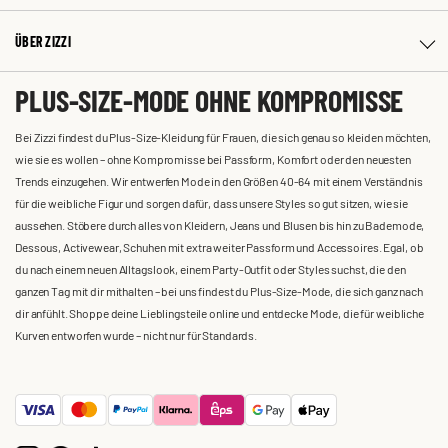
ÜBER ZIZZI
PLUS-SIZE-MODE OHNE KOMPROMISSE
Bei Zizzi findest du Plus-Size-Kleidung für Frauen, die sich genau so kleiden möchten,
wie sie es wollen – ohne Kompromisse bei Passform, Komfort oder den neuesten
Trends einzugehen. Wir entwerfen Mode in den Größen 40-64 mit einem Verständnis
für die weibliche Figur und sorgen dafür, dass unsere Styles so gut sitzen, wie sie
aussehen. Stöbere durch alles von Kleidern, Jeans und Blusen bis hin zu Bademode,
Dessous, Activewear, Schuhen mit extra weiter Passform und Accessoires. Egal, ob
du nach einem neuen Alltagslook, einem Party-Outfit oder Styles suchst, die den
ganzen Tag mit dir mithalten – bei uns findest du Plus-Size-Mode, die sich ganz nach
dir anfühlt. Shoppe deine Lieblingsteile online und entdecke Mode, die für weibliche
Kurven entworfen wurde – nicht nur für Standards.