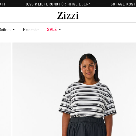
ATT
0,95 € LIEFERUNG
FÜR MITGLIEDER*
30 TAGE KOS
Reihen
Preorder
SALE