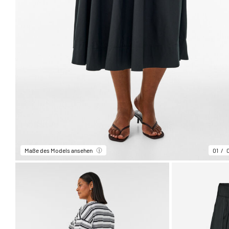
Maße des Models ansehen
01