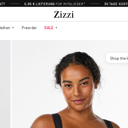
ATT
0,95 € LIEFERUNG
FÜR MITGLIEDER*
30 TAGE KOS
Reihen
Preorder
SALE
Shop the 