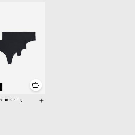
2
visible G-String