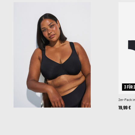
3 FÜR 
2er-Pack in
19,99 €