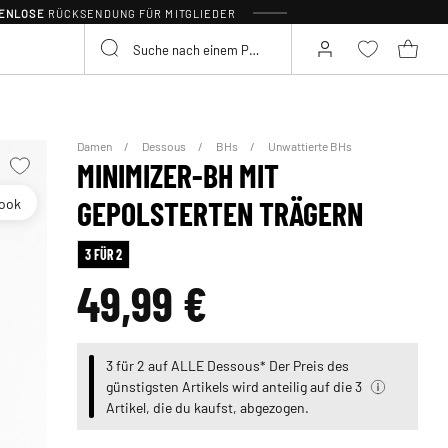
TENLOSE
RÜCKSENDUNG FÜR MITGLIEDER
Damen
Dessous
BHs
Unwattierte BHs
MINIMIZER-BH MIT
look
GEPOLSTERTEN TRÄGERN
3 FÜR 2
49,99 €
3 für 2 auf ALLE Dessous* Der Preis des
günstigsten Artikels wird anteilig auf die 3
Artikel, die du kaufst, abgezogen.