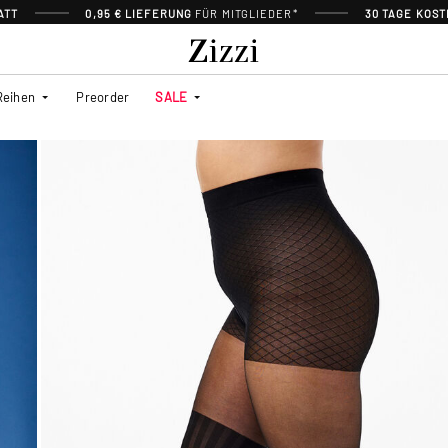
ATT
0,95 € LIEFERUNG
FÜR MITGLIEDER*
30 TAGE KOS
Reihen
Preorder
SALE