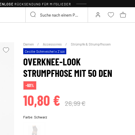
TENLOSE
RÜCKSENDUNG FÜR MITGLIEDER
Damen
Accessoires
Strümpfe & Strumpfhosen
Cecilie Schmeichel x Zizzi
OVERKNEE-LOOK
STRUMPFHOSE MIT 50 DEN
-60%
10,80 €
26,99 €
Farbe:
Schwarz