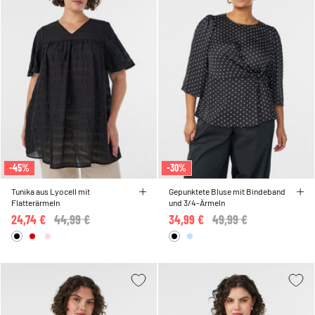
-45%
-30%
Tunika aus Lyocell mit
Gepunktete Bluse mit Bindeband
Flatterärmeln
und 3/4-Ärmeln
24,74 €
Price reduced from
44,99 €
to
34,99 €
Price reduced from
49,99 €
to