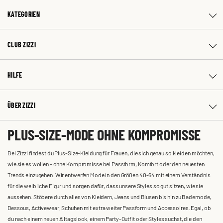
KATEGORIEN
CLUB ZIZZI
HILFE
ÜBER ZIZZI
PLUS-SIZE-MODE OHNE KOMPROMISSE
Bei Zizzi findest du Plus-Size-Kleidung für Frauen, die sich genau so kleiden möchten,
wie sie es wollen – ohne Kompromisse bei Passform, Komfort oder den neuesten
Trends einzugehen. Wir entwerfen Mode in den Größen 40-64 mit einem Verständnis
für die weibliche Figur und sorgen dafür, dass unsere Styles so gut sitzen, wie sie
aussehen. Stöbere durch alles von Kleidern, Jeans und Blusen bis hin zu Bademode,
Dessous, Activewear, Schuhen mit extra weiter Passform und Accessoires. Egal, ob
du nach einem neuen Alltagslook, einem Party-Outfit oder Styles suchst, die den