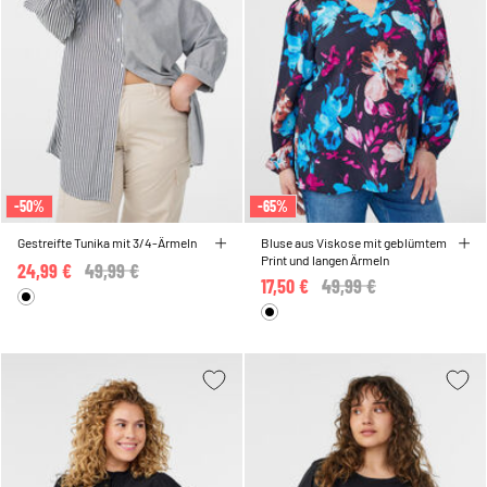
-50%
-65%
Gestreifte Tunika mit 3/4-Ärmeln
Bluse aus Viskose mit geblümtem
Print und langen Ärmeln
24,99 €
Price reduced from
49,99 €
to
17,50 €
Price reduced from
49,99 €
to