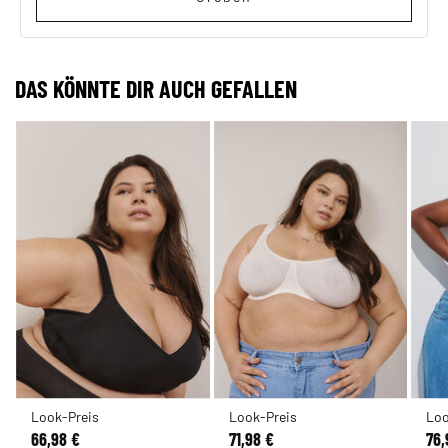
DAS KÖNNTE DIR AUCH GEFALLEN
Look-Preis
Look-Preis
Loo
66,98 €
71,98 €
76,