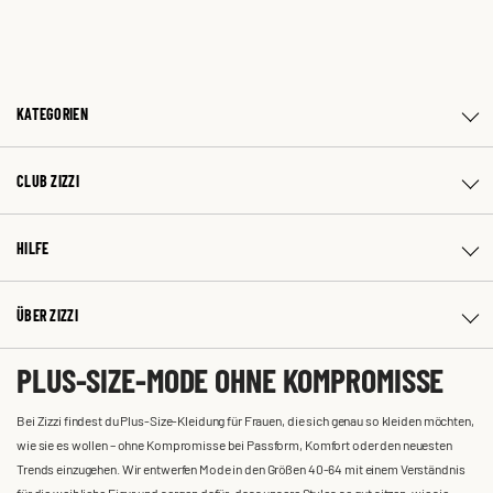
KATEGORIEN
CLUB ZIZZI
HILFE
ÜBER ZIZZI
PLUS-SIZE-MODE OHNE KOMPROMISSE
Bei Zizzi findest du Plus-Size-Kleidung für Frauen, die sich genau so kleiden möchten,
wie sie es wollen – ohne Kompromisse bei Passform, Komfort oder den neuesten
Trends einzugehen. Wir entwerfen Mode in den Größen 40-64 mit einem Verständnis
für die weibliche Figur und sorgen dafür, dass unsere Styles so gut sitzen, wie sie