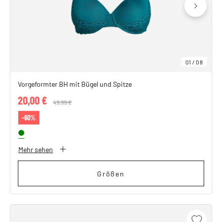
01
/
08
Vorgeformter BH mit Bügel und Spitze
20,00 €
Price reduced from
49,99 €
to
-60%
Mehr sehen
Größen