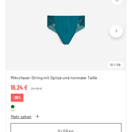
01
/
06
Mikrofaser-String mit Spitze und normaler Taille
16,24 €
Price reduced from
24,99 €
to
-35%
Mehr sehen
Größen