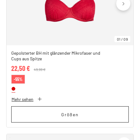
01
/
09
Gepolsterter BH mit glänzender Mikrofaser und
Cups aus Spitze
22,50 €
Price reduced from
49,99 €
to
-55%
Mehr sehen
Größen