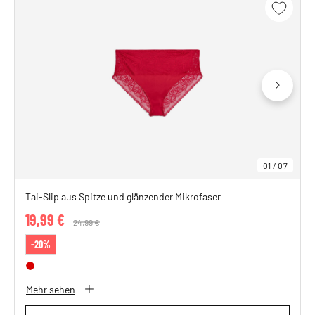
01
/
07
Tai-Slip aus Spitze und glänzender Mikrofaser
19,99 €
Price reduced from
24,99 €
to
-20%
Mehr sehen