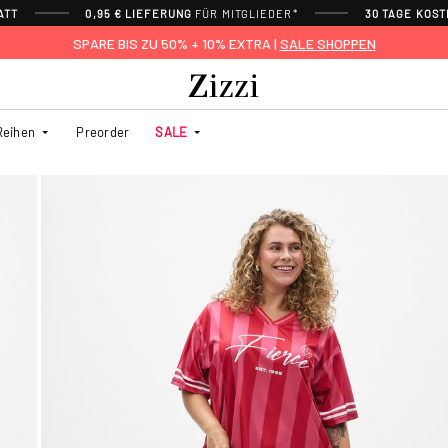
ATT
0,95 € LIEFERUNG
FÜR MITGLIEDER*
30 TAGE KOS
SPARE BIS ZU 50% + 10% EXTRA |
SALE SHOPPEN
Reihen
Preorder
SALE