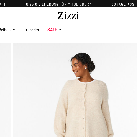
ATT
0,95 € LIEFERUNG
FÜR MITGLIEDER*
30 TAGE KOS
Reihen
Preorder
SALE