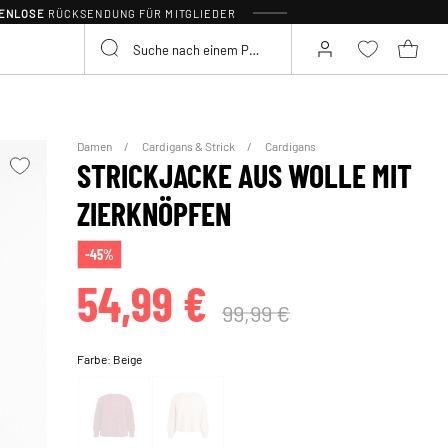
TENLOSE
RÜCKSENDUNG FÜR MITGLIEDER
Damen
Cardigans & Strick
Cardigans
STRICKJACKE AUS WOLLE MIT
ZIERKNÖPFEN
-45%
54,99 €
99,99 €
Farbe:
Beige