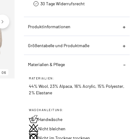
30 Tage Widerrufsrecht
Produktinformationen
Größentabelle und Produktmaße
Materialien & Pflege
06
06
06
MATERIALIEN:
44% Wool, 23% Alpaca, 16% Acrylic, 15% Polyester,
2% Elastane
WASCHANLEITUNG:
Handwäsche
Nicht bleichen
Nicht im Trockner trocknen